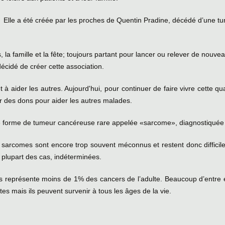
5. Elle a été créée par les proches de Quentin Pradine, décédé d’une 
s,
la famille et la fête; toujours partant pour lancer ou relever de nouve
décidé de créer cette association.
t à aider les autres. Aujourd'hui, pour continuer de faire vivre cette q
er des dons pour aider les autres malades.
ne forme de tumeur cancéreuse rare appelée «sarcome», diagnostiquée en j
es sarcomes sont encore trop souvent méconnus et restent donc difficil
 plupart des cas, indéterminées.
 représente moins de 1% des cancers de l’adulte. Beaucoup d’entre 
tes mais ils peuvent survenir à tous les âges de la vie.